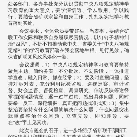
处各部门、各办事处充分认识贯彻中央八项规定精神学
习教育的重大意义，要学深悟透、学以致用、学以践
行，要结合省矿联宗旨和自身工作，扎扎实实把学习教
育落到实处。
会议要求，全体党员要带好头、当表率，要结合矿
联工作实际和联系自身履职尽责情况，以钉钉子精神纠
治“四风”，不折不扣推动党中央、省委关于“中央八项规
定精神”的学习教育部署在我会落地生根、见行见效，确
保省矿联党风政风焕然一新。
会议强调，1）中央八项规定精神学习教育要坚持
聚焦主题、简约务实，不分批次、不划阶段，一体推进
学查改，融入日常、抓在经常；2）要及时查摆问题，坚
持对标对表，充分利用纪检监察、巡视巡察、审计监
督、财会监督、督促检查、调查研究、信访反映等途径
掌握的问题情况，逐一过堂过筛、找出具体问题，同时
要举一反三、深挖细掘，真正把问题找准找实；3）集中
整治要坚持有什么问题就解决什么问题，什么问题突出
就重点整治什么问题，立查立改、即知即改，要
在“改”字上见真功。
此次专题会的召开，进一步增强了省矿联干部职工
的纪律意识和规矩意识，为打造政治强、本领高、作风